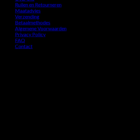
Ruilen en Retourneren
Maatadvies
Verzending
Betaalmethodes
Algemene Voorwaarden
Privacy Policy
FAQ
Contact
WAAROM COTTON DISTRICT?
250.000+ tevreden klanten
Snelle levering!
Perfecte service!
Gratis verzending vanaf €70
14 dagen retour recht!
Niet tevreden? Geld terug
Enkel kwaliteitskleding!
Veilig betalen met iDEAL
100% klanttevredenheid!
Bezorging
Laten bezorgen waar en wanneer jij wilt!