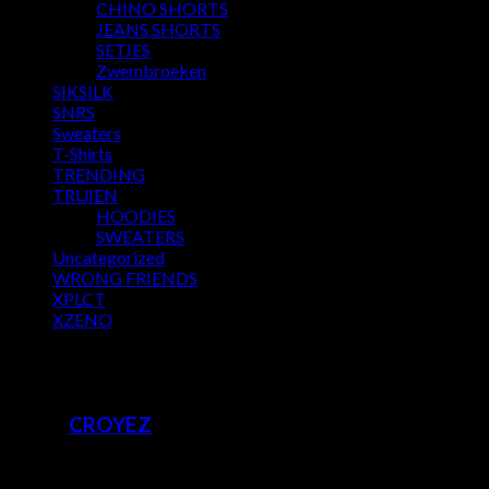
CHINO SHORTS
JEANS SHORTS
SETJES
Zwembroeken
SIKSILK
SNRS
Sweaters
T-Shirts
TRENDING
TRUIEN
HOODIES
SWEATERS
Uncategorized
WRONG FRIENDS
XPLCT
XZENO
Beschrijving
Merk:
CROYEZ
SETJE van Atelier Tshirt en Atelier Shorts