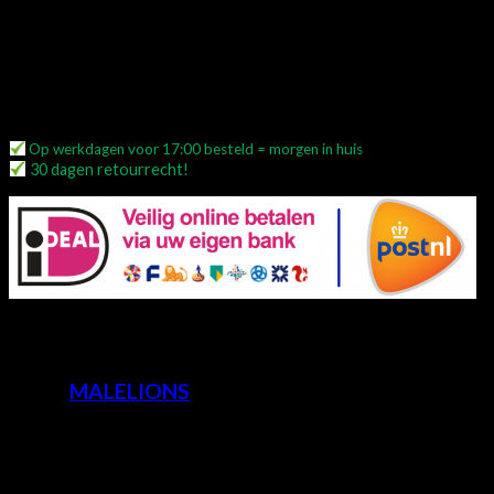
CROYEZ Oversized Atelier
SET – Black White
Dit product is momenteel niet op voorraad.
Op werkdagen voor 17:00 besteld = morgen in huis
30 dagen retourrecht!
OMSCHRIJVING
Merk:
MALELIONS
Maat valt normaal
Het model is 1m78, 78kg en draagt maat M