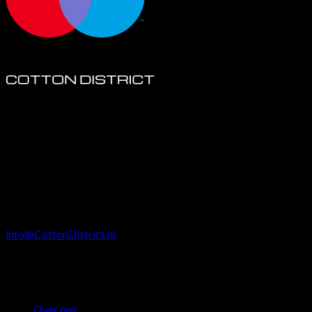
Cotton District B.V.
Jan Tinbergenstraat 131
7559SP
Hengelo
info@CottonDistrict.nl
KvK
:
78412692
BTW: NL 861382870B01
KLANTENSERVICE
Over ons