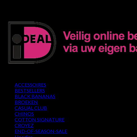
Morgen in huis*
14 dagen retourrecht!
Gratis verzending vanaf €80
Browse
ACCESSOIRES
BESTSELLERS
BLACK BANANAS
BROEKEN
CASUAL CLUB
CHINOS
COTTON SIGNATURE
CROYEZ
END-OF-SEASON-SALE
Hoodies