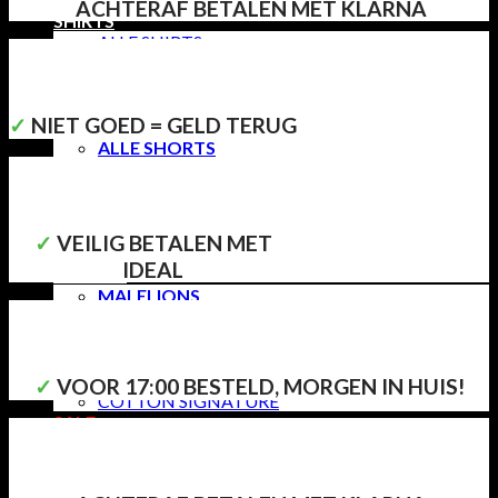
ACHTERAF BETALEN MET KLARNA
SHIRTS
ALLE SHIRTS
T-SHIRTS
POLO’S & KNITS
SCHOENEN
✓
NIET GOED = GELD TERUG
SHORTS
ALLE SHORTS
JEANS SHORTS
CHINO SHORTS
ZWEMBROEKEN
SETJES
✓
VEILIG BETALEN MET
TRUIEN
IDEAL
MERKEN
MALELIONS
QUOTRELL
CROYEZ
CASUAL CLUB
PURE PATH
✓
VOOR 17:00 BESTELD, MORGEN IN HUIS!
COTTON SIGNATURE
SALE
Zoeken
naar: