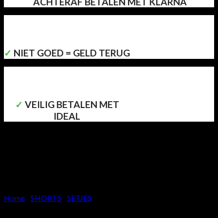
ACHTERAF BETALEN MET KLARNA
✓
NIET GOED = GELD TERUG
✓
VEILIG BETALEN MET
IDEAL
Home
/
SHORTS
/
SETJES