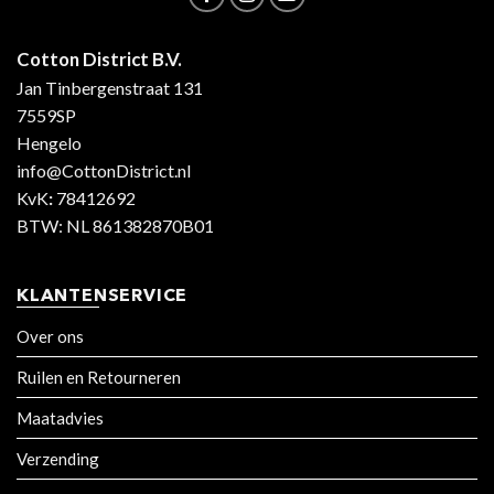
Cotton District B.V.
Jan Tinbergenstraat 131
7559SP
Hengelo
info@CottonDistrict.nl
KvK
:
78412692
BTW: NL 861382870B01
KLANTENSERVICE
Over ons
Ruilen en Retourneren
Maatadvies
Verzending