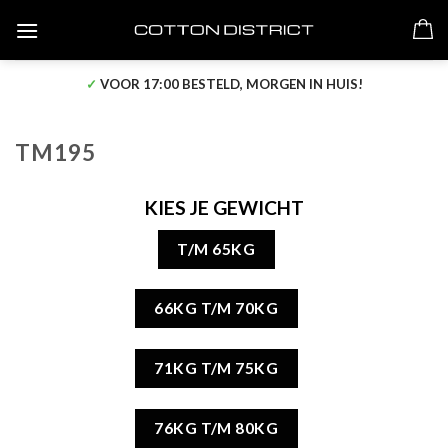
Skip
to
content
✓
VOOR 17:00 BESTELD, MORGEN IN HUIS!
TM195
KIES JE GEWICHT
T/M 65KG
66KG T/M 70KG
71KG T/M 75KG
76KG T/M 80KG