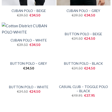
SALE
SALE
CUBAN POLO – BEIGE
CUBAN POLO – GREY
Oorspronkelijke
Huidige
Oorspronkelijke
Huidige
€
39.50
€
34.50
€
39.50
€
34.50
prijs
prijs
prijs
prijs
was:
is:
was:
is:
€39.50.
€34.50.
€39.50.
€34.50.
SALE
BUTTON POLO – BEIGE
SALE
Oorspronkelijke
Huidige
€
34.50
€
24.50
CUBAN POLO – WHITE
prijs
prijs
Oorspronkelijke
Huidige
€
39.50
€
34.50
was:
is:
prijs
prijs
€34.50.
€24.50.
was:
is:
€39.50.
€34.50.
SALE
BUTTON POLO – GREY
BUTTON POLO – BLACK
Oorspronkelijke
Huidige
€
34.50
€
34.50
€
24.50
prijs
prijs
was:
is:
€34.50.
€24.50.
SALE
SALE
CASUAL CLUB – TOGGLE POLO
BUTTON POLO – WHITE
– BLACK
Oorspronkelijke
Huidige
€
34.50
€
24.50
prijs
prijs
Oorspronkelijke
Huidige
€
49.95
€
37.95
was:
is:
prijs
prijs
€34.50.
€24.50.
was:
is:
€49.95.
€37.95.