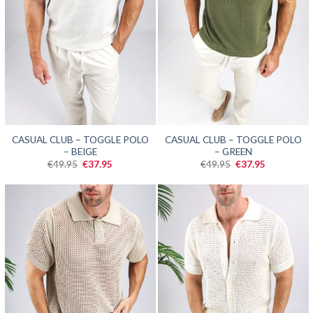
SALE
SALE
CASUAL CLUB – TOGGLE POLO
CASUAL CLUB – TOGGLE POLO
– BEIGE
– GREEN
Oorspronkelijke
Huidige
Oorspronkelijke
Huidige
€
49.95
€
37.95
€
49.95
€
37.95
prijs
prijs
prijs
prijs
was:
is:
was:
is:
€49.95.
€37.95.
€49.95.
€37.95.