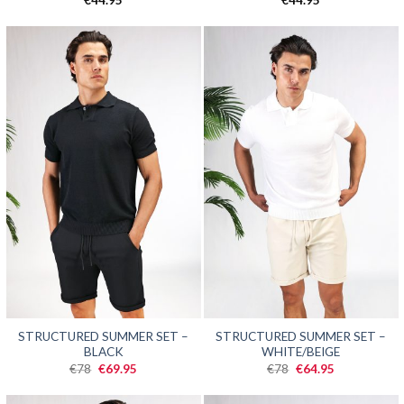
€
44.95
€
44.95
SALE
SALE
STRUCTURED SUMMER SET –
STRUCTURED SUMMER SET –
BLACK
WHITE/BEIGE
Oorspronkelijke
Huidige
Oorspronkelijke
Huidige
€
78
€
69.95
€
78
€
64.95
prijs
prijs
prijs
prijs
was:
is:
was:
is:
€78.
€69.95.
€78.
€64.95.