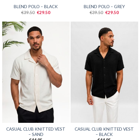
SALE
SALE
BLEND POLO – BLACK
BLEND POLO – GREY
Oorspronkelijke
Huidige
Oorspronkelijke
Huidige
€
39.50
€
29.50
€
39.50
€
29.50
prijs
prijs
prijs
prijs
was:
is:
was:
is:
€39.50.
€29.50.
€39.50.
€29.50.
CASUAL CLUB KNITTED VEST
CASUAL CLUB KNITTED VEST
– SAND
– BLACK