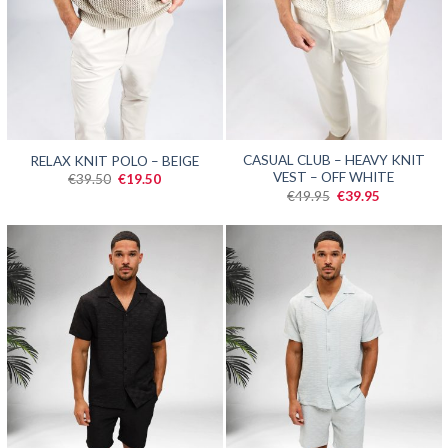
SALE
SALE
CASUAL CLUB – HEAVY KNIT
RELAX KNIT POLO – BEIGE
VEST – OFF WHITE
Oorspronkelijke
Huidige
€
39.50
€
19.50
prijs
prijs
Oorspronkelijke
Huidige
€
49.95
€
39.95
was:
is:
prijs
prijs
€39.50.
€19.50.
was:
is:
€49.95.
€39.95.