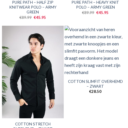
SALE
SALE
PURE PATH – HALF ZIP
PURE PATH – HEAVY KNIT
KNITWEAR POLO – ARMY
POLO – ARMY GREEN
GREEN
Oorspronkelijke
Huidige
€
89.99
€
45.95
prijs
prijs
Oorspronkelijke
Huidige
€
89.99
€
45.95
was:
is:
prijs
prijs
€89.99.
€45.95.
was:
is:
€89.99.
€45.95.
COTTON SLIMFIT OVERHEMD
– ZWART
€
28.50
COTTON STRETCH