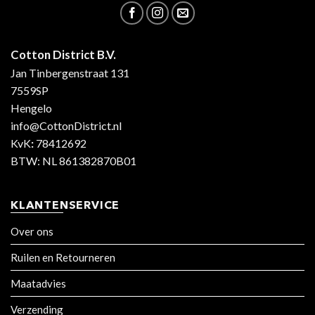
Cotton District B.V.
Jan Tinbergenstraat 131
7559SP
Hengelo
info@CottonDistrict.nl
KvK
:
78412692
BTW: NL 861382870B01
KLANTENSERVICE
Over ons
Ruilen en Retourneren
Maatadvies
Verzending