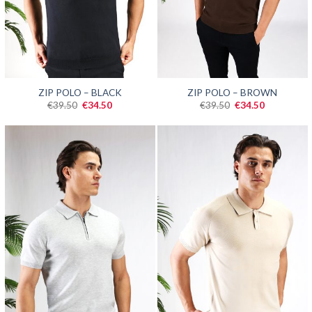
SALE
SALE
ZIP POLO – BLACK
ZIP POLO – BROWN
Oorspronkelijke
Huidige
Oorspronkelijke
Huidige
€
39.50
€
34.50
€
39.50
€
34.50
prijs
prijs
prijs
prijs
was:
is:
was:
is:
€39.50.
€34.50.
€39.50.
€34.50.