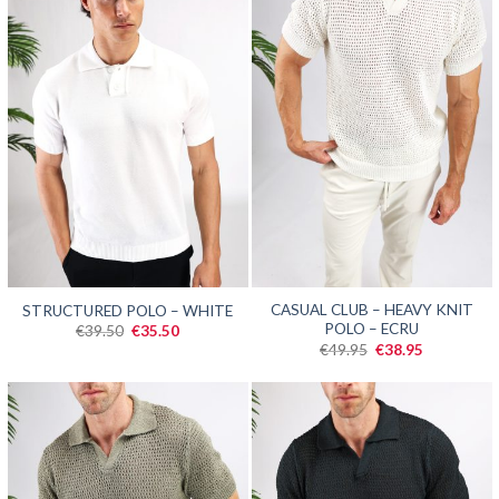
SALE
SALE
CASUAL CLUB – HEAVY KNIT
STRUCTURED POLO – WHITE
POLO – ECRU
Oorspronkelijke
Huidige
€
39.50
€
35.50
prijs
prijs
Oorspronkelijke
Huidige
€
49.95
€
38.95
was:
is:
prijs
prijs
€39.50.
€35.50.
was:
is:
€49.95.
€38.95.