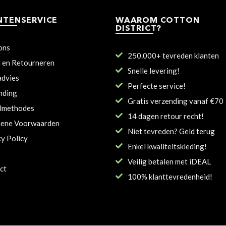
NTENSERVICE
WAAROM COTTON
DISTRICT?
ons
250.000+ tevreden klanten
n en Retourneren
Snelle levering!
dvies
Perfecte service!
nding
Gratis verzending vanaf €70
lmethodes
14 dagen retour recht!
ene Voorwaarden
Niet tevreden? Geld terug
cy Policy
Enkel kwaliteitskleding!
Veilig betalen met iDEAL
ct
100% klanttevredenheid!