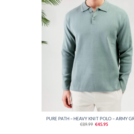
SALE
PURE PATH – HEAVY KNIT POLO – ARMY G
Oorspronkelijke
Huidige
€
89.99
€
45.95
prijs
prijs
was:
is: