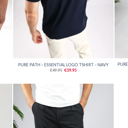
SALE
SALE
PURE
PURE PATH – ESSENTIAL LOGO TSHIRT – NAVY
Oorspronkelijke
Huidige
€
49.95
€
39.95
prijs
prijs
was:
is:
€49.95.
€39.95.