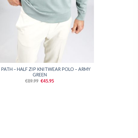
 PATH – HALF ZIP KNITWEAR POLO – ARMY
GREEN
Oorspronkelijke
Huidige
€
89.99
€
45.95
prijs
prijs
was:
is:
€89.99.
€45.95.