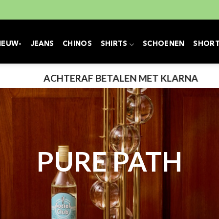
IEUW-
JEANS
CHINOS
SHIRTS
SCHOENEN
SHOR
✓
NIET GOED = GELD TERUG
PURE PATH