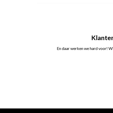
€89.99.
€45.95.
Klanten
En daar werken we hard voor! Wij