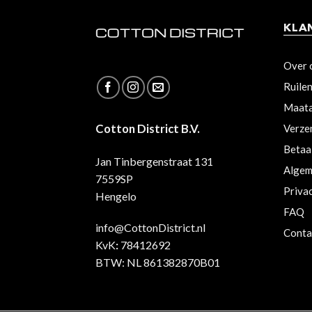
KLA
Over 
Ruile
Maata
Cotton District B.V.
Verze
Betaa
Jan Tinbergenstraat 131
Algem
7559SP
Priva
Hengelo
FAQ
info@CottonDistrict.nl
Conta
KvK
:
78412692
BTW: NL 861382870B01