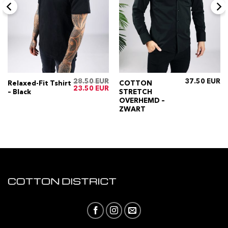
28.50
37.50
Relaxed-Fit Tshirt
COTTON
ijke
Huidige
Oorspronkelijke
Huidige
23.50
– Black
STRETCH
rijs
prijs
prijs
s:
was:
is:
OVERHEMD –
€34.50.
€28.50.
€23.50.
ZWART