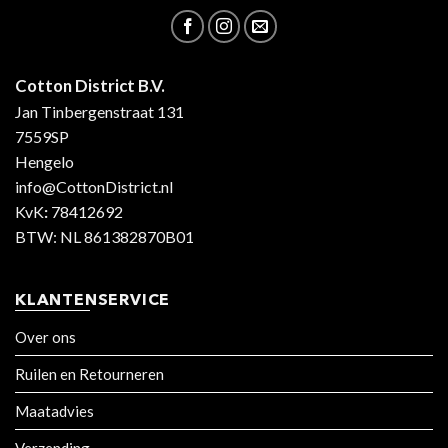
Cotton District B.V.
Jan Tinbergenstraat 131
7559SP
Hengelo
info@CottonDistrict.nl
KvK
:
78412692
BTW: NL 861382870B01
KLANTENSERVICE
Over ons
Ruilen en Retourneren
Maatadvies
Verzending