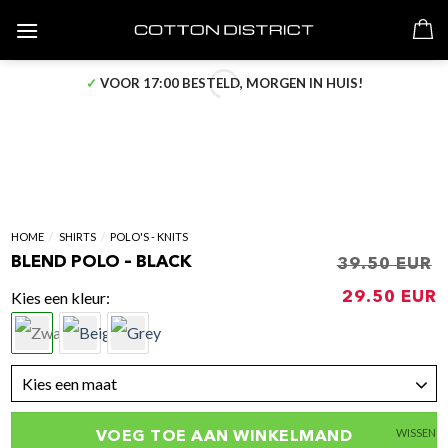
Skip
to
content
✓
VOOR 17:00 BESTELD, MORGEN IN HUIS!
HOME
/
SHIRTS
/
POLO'S - KNITS
BLEND POLO – BLACK
39.50
Oorspronk
kleur
29.50
prijs
p
was:
i
€39.50.
€
Kies een maat
WISSEN
VOEG TOE AAN WINKELMAND