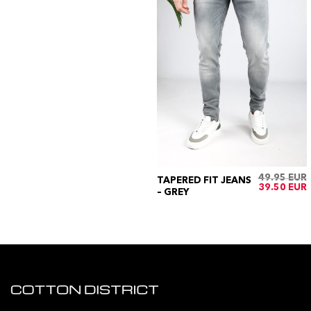
49.95
TAPERED FIT JEANS
Oorspronkeli
H
39.50
– GREY
prijs
p
was:
i
€49.95.
€