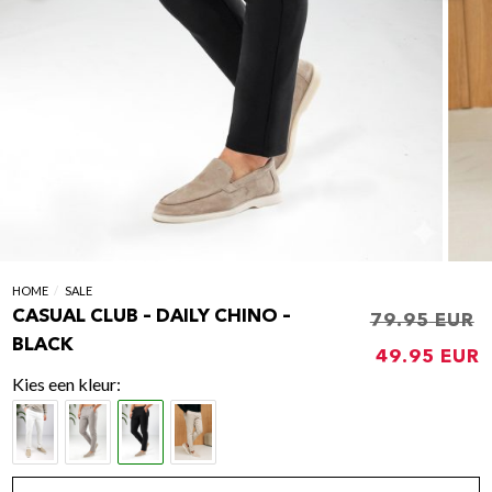
HOME
/
SALE
CASUAL CLUB – DAILY CHINO –
79.95
Oorspronk
BLACK
49.95
prijs
p
kleur
was:
i
€79.95.
€