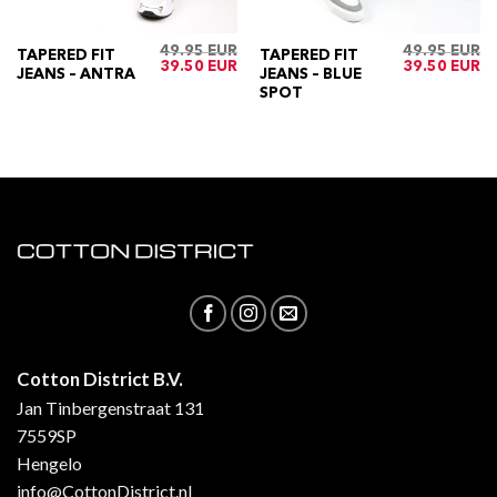
49.95
49.95
TAPERED FIT
TAPERED FIT
ijke
Huidige
Oorspronkelijke
Huidige
Oorspronkelij
Hu
39.50
39.50
JEANS – ANTRA
JEANS – BLUE
rijs
prijs
prijs
prijs
pri
s:
was:
is:
was:
is:
SPOT
€39.50.
€49.95.
€39.50.
€49.95.
€3
Cotton District B.V.
Jan Tinbergenstraat 131
7559SP
Hengelo
info@CottonDistrict.nl