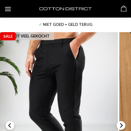
Skip
to
content
✓
NIET GOED = GELD TERUG
SALE
WORDT VEEL GEKOCHT