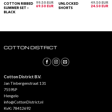
99.50
49.50
COTTON RIBBED
UNLOCKED
ijke
Huidige
Oorspronkelijke
Huidige
Oorspronkelij
Hu
69.50
24.50
SUMMER SET –
SHORTS
rijs
prijs
prijs
prijs
pri
s:
was:
is:
was:
is:
BLACK
€19.50.
€99.50.
€69.50.
€49.50.
€2
Cotton District B.V.
Jan Tinbergenstraat 131
7559SP
Hengelo
info@CottonDistrict.nl
KvK
:
78412692