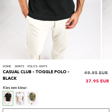
HOME
/
SHIRTS
/
POLO'S - KNITS
CASUAL CLUB – TOGGLE POLO –
49.95
Oorspronk
BLACK
37.95
prijs
p
kleur
was:
i
€49.95.
€