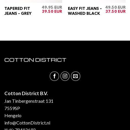
49.95
49.50
TAPERED FIT
EASY FIT JEANS –
ijke
Huidige
Oorspronkelijke
Huidige
Oorspronkelij
Hu
39.50
37.50
JEANS – GREY
WASHED BLACK
rijs
prijs
prijs
prijs
pri
s:
was:
is:
was:
is:
€39.50.
€49.95.
€39.50.
€49.50.
€3
Cotton District B.V.
Jan Tinbergenstraat 131
7559SP
Hengelo
info@CottonDistrict.nl
KvK
:
78412692