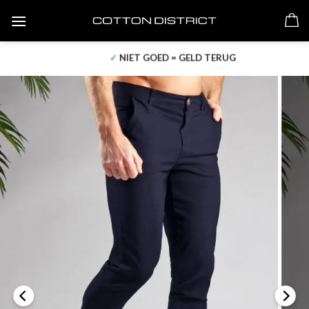
Skip
to
content
✓
NIET GOED = GELD TERUG