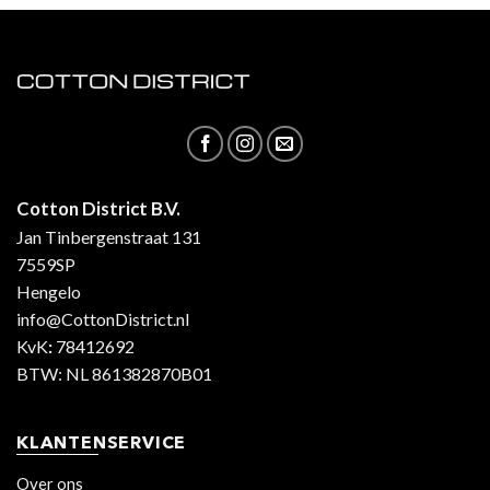
Cotton District B.V.
Jan Tinbergenstraat 131
7559SP
Hengelo
info@CottonDistrict.nl
KvK
:
78412692
BTW: NL 861382870B01
KLANTENSERVICE
Over ons