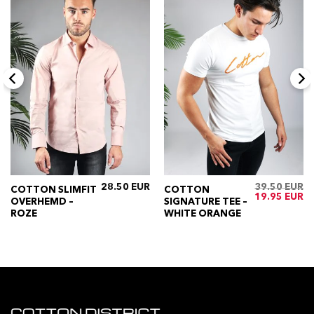
28.50
39.50
COTTON SLIMFIT
COTTON
ijke
Huidige
Oorspronkelij
Hu
19.95
OVERHEMD –
SIGNATURE TEE –
rijs
prijs
pri
s:
was:
is:
ROZE
WHITE ORANGE
€34.50.
€39.50.
€1