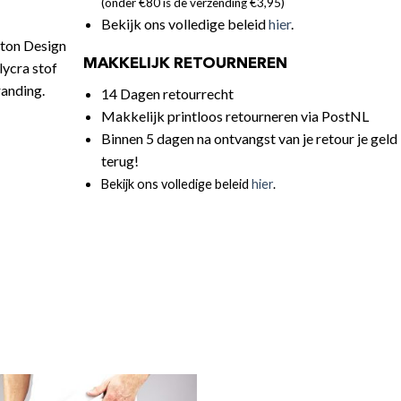
(onder €80 is de verzending €3,95)
Bekijk ons volledige beleid
hier
.
tton Design
MAKKELIJK RETOURNEREN
lycra stof
randing.
14 Dagen retourrecht
Makkelijk printloos retourneren via PostNL
Binnen 5 dagen na ontvangst van je retour je geld
terug!
Bekijk ons volledige beleid
hier
.