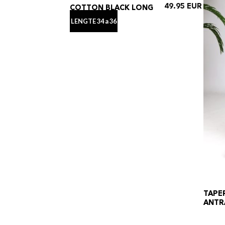
49.95
COTTON BLACK LONG
JEANS
LENGTE 34 a 36
TAPER
ANTR