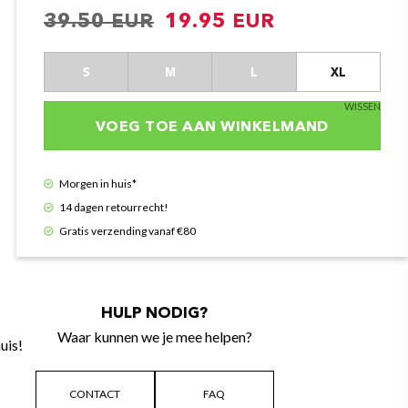
Oorspronkelijke
Huidige
39.50
19.95
prijs
prijs
was:
is:
S
M
L
XL
€39.50.
€19.95.
WISSEN
VOEG TOE AAN WINKELMAND
Morgen in huis*
14 dagen retourrecht!
Gratis verzending vanaf €80
HULP NODIG?
Waar kunnen we je mee helpen?
uis!
CONTACT
FAQ