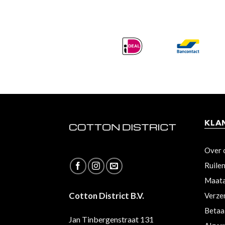
KLA
Over 
Ruile
Maata
Cotton District B.V.
Verze
Betaa
Jan Tinbergenstraat 131