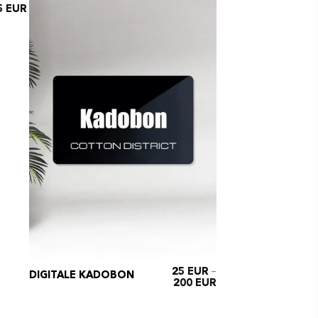
5
–
25
TAPERED FIT JEANS
DIGITALE KADOBON
200
GREY