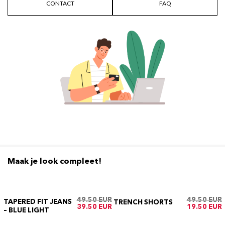
CONTACT
FAQ
Maak je look compleet!
49.50
49.50
TAPERED FIT JEANS
TRENCH SHORTS
Oorspronkelijke
Huidige
Oorspronkeli
H
39.50
19.50
– BLUE LIGHT
prijs
prijs
prijs
p
was:
is:
was:
i