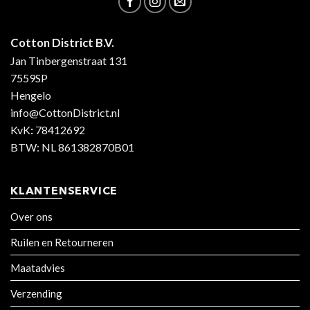
Cotton District B.V.
Jan Tinbergenstraat 131
7559SP
Hengelo
info@CottonDistrict.nl
KvK
:
78412692
BTW: NL 861382870B01
KLANTENSERVICE
Over ons
Ruilen en Retourneren
Maatadvies
Verzending