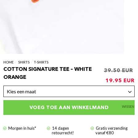
HOME
/
SHIRTS
/
T-SHIRTS
COTTON SIGNATURE TEE – WHITE
39.50
Oorspronk
ORANGE
19.95
prijs
p
Kies een maat
was:
i
€39.50.
€
WISSEN
VOEG TOE AAN WINKELMAND
Morgen in huis*
14 dagen
Gratis verzending
retourrecht!
vanaf €80