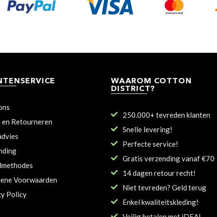
NTENSERVICE
WAAROM COTTON
DISTRICT?
ons
250.000+ tevreden klanten
n en Retourneren
Snelle levering!
dvies
Perfecte service!
nding
Gratis verzending vanaf €70
lmethodes
14 dagen retour recht!
ene Voorwaarden
Niet tevreden? Geld terug
cy Policy
Enkel kwaliteitskleding!
Veilig betalen met iDEAL