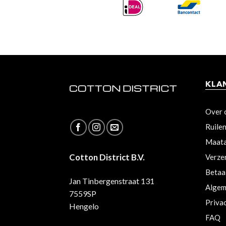
KLA
Over 
Ruile
Maata
Cotton District B.V.
Verze
Betaa
Jan Tinbergenstraat 131
Algem
7559SP
Priva
Hengelo
FAQ