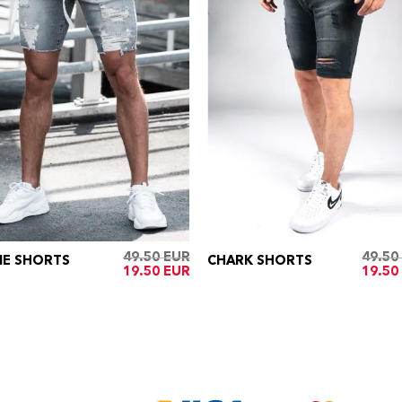
49.50
49.50
IE SHORTS
CHARK SHORTS
Oorspronkelijke
Huidige
Oorspr
19.50
19.50
prijs
prijs
prijs
was:
is:
was:
€49.50.
€19.50.
€49.50.