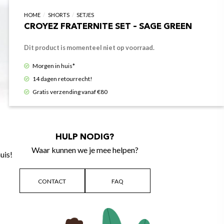
HOME
/
SHORTS
/
SETJES
CROYEZ FRATERNITE SET – SAGE GREEN
Dit product is momenteel niet op voorraad.
Morgen in huis*
14 dagen retourrecht!
Gratis verzending vanaf €80
HULP NODIG?
Waar kunnen we je mee helpen?
uis!
CONTACT
FAQ