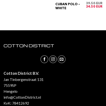
39.50
CUBAN POLO –
Oorspronkelij
Hu
34.50
WHITE
prijs
pri
was:
is:
€39.50.
€3
Cotton District B.V.
Jan Tinbergenstraat 131
7559SP
Hengelo
info@CottonDistrict.nl
KvK
:
78412692