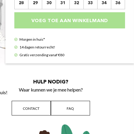
28
29
30
31
32
33
34
36
VOEG TOE AAN WINKELMAND
Morgen in huis*
14 dagen retourrecht!
Gratis verzending vanaf €80
HULP NODIG?
Waar kunnen we je mee helpen?
uis!
CONTACT
FAQ