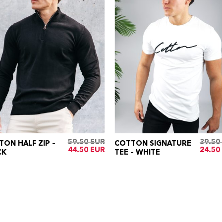
59.50
39.50
ON HALF ZIP –
COTTON SIGNATURE
Oorspronkelijke
Huidige
Oorspr
44.50
24.50
CK
TEE – WHITE
prijs
prijs
prijs
was:
is:
was:
€59.50.
€44.50.
€39.50.