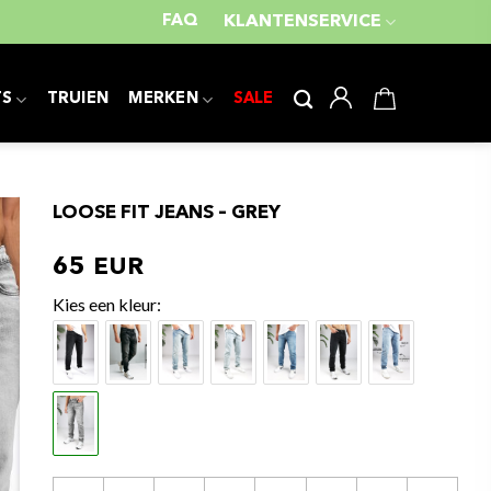
FAQ
KLANTENSERVICE
TS
TRUIEN
MERKEN
SALE
HOME
/
JEANS
/
LOOSE FIT
LOOSE FIT JEANS – GREY
65
kleur