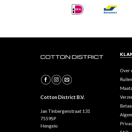
KLA
Over 
Ruile
Maata
Cotton District B.V.
Verze
Betaa
Jan Tinbergenstraat 131
Algem
7559SP
Priva
Hengelo