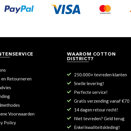
NTENSERVICE
WAAROM COTTON
DISTRICT?
ons
250.000+ tevreden klanten
n en Retourneren
Snelle levering!
dvies
Perfecte service!
nding
Gratis verzending vanaf €70
lmethodes
14 dagen retour recht!
ene Voorwaarden
Niet tevreden? Geld terug
cy Policy
Enkel kwaliteitskleding!