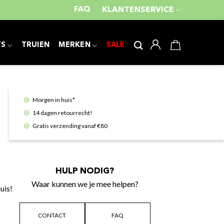
FAQ
KLANTENSERVICE
TS
TRUIEN
MERKEN
SALE
HOME
/
SHIRTS
/
POLO'S - KNITS
MALELIONS CAPTAIN POLO – OFF WHITE
Dit product is momenteel niet op voorraad.
Morgen in huis*
14 dagen retourrecht!
Gratis verzending vanaf €80
HULP NODIG?
Waar kunnen we je mee helpen?
uis!
CONTACT
FAQ