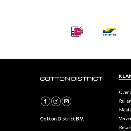
KLA
Over 
Ruile
Maata
Cotton District B.V.
Verze
Betaa