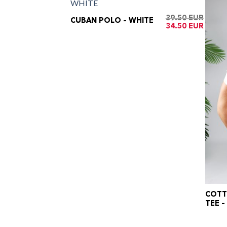
39.50
CUBAN POLO – WHITE
Oorspronkelijke
Huidig
34.50
prijs
prijs
was:
is:
€39.50.
€34.50.
COTT
TEE 