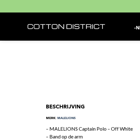
Skip
to
content
-N
BESCHRIJVING
MERK:
MALELIONS
– MALELIONS Captain Polo – Off White
– Band op de arm