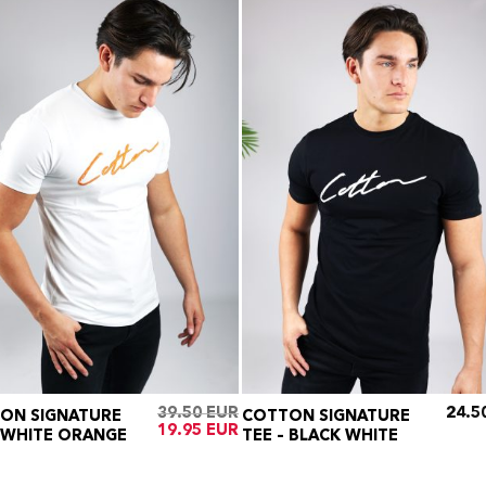
e
39.50
24.5
ON SIGNATURE
COTTON SIGNATURE
Oorspronkelijke
Huidige
19.95
– WHITE ORANGE
TEE – BLACK WHITE
prijs
prijs
was:
is:
€39.50.
€19.95.