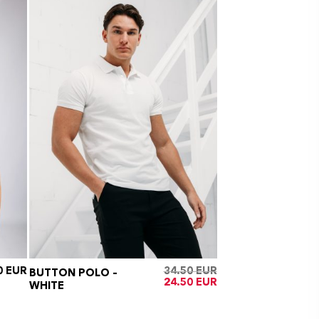
0
34.50
BUTTON POLO –
STRAIGHT FIT STR
Oorspronkelijke
Huidige
24.50
WHITE
TEE – WHITE
prijs
prijs
was:
is:
€34.50.
€24.50.