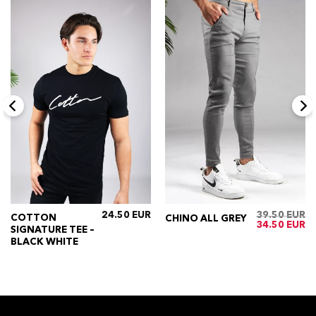
24.50
39.50
COTTON
CHINO ALL GREY
ijke
Huidige
Oorspronkelij
Hu
34.50
SIGNATURE TEE –
rijs
prijs
pri
s:
was:
is:
BLACK WHITE
€24.50.
€39.50.
€3