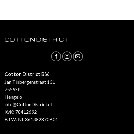
Cotton District B.V.
Jan Tinbergenstraat 131
7559SP
Hengelo
info@CottonDistrict.nl
KvK
:
78412692
BTW: NL 861382870B01