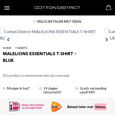
Skip
to
content
✓
VEILIG BETALEN MET IDEAL
HOME
/
T-SHIRTS
MALELIONS ESSENTIALS T-SHIRT –
BLUE
Dit product is momenteel niet op voorraad.
Morgen in huis*
14 dagen
Gratis verzending
retourrecht!
vanaf €80