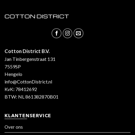
Cotton District B.V.
Jan Tinbergenstraat 131
7559SP
Hengelo
info@CottonDistrict.nl
KvK
:
78412692
BTW: NL 861382870B01
KLANTENSERVICE
Over ons