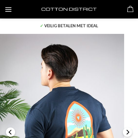
Skip
to
content
✓
VOOR 17:00 BESTELD, MORGEN IN HUIS!