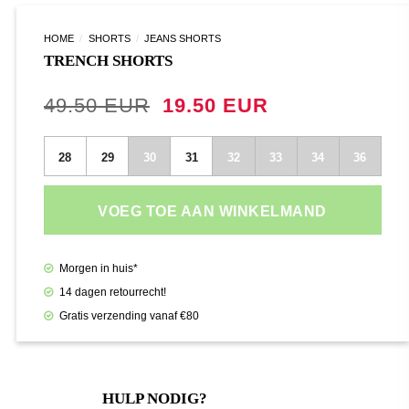
HOME
/
SHORTS
/
JEANS SHORTS
TRENCH SHORTS
Oorspronkelijke
Huidige
49.50
19.50
prijs
prijs
was:
is:
28
29
30
31
32
33
34
36
€49.50.
€19.50.
VOEG TOE AAN WINKELMAND
Morgen in huis*
14 dagen retourrecht!
Gratis verzending vanaf €80
HULP NODIG?