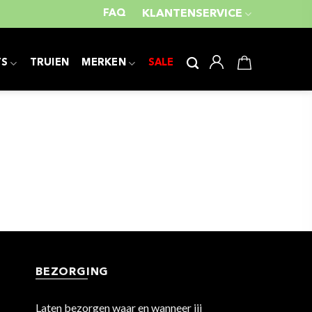
FAQ
KLANTENSERVICE
TS
TRUIEN
MERKEN
SALE
BEZORGING
Laten bezorgen waar en wanneer jij