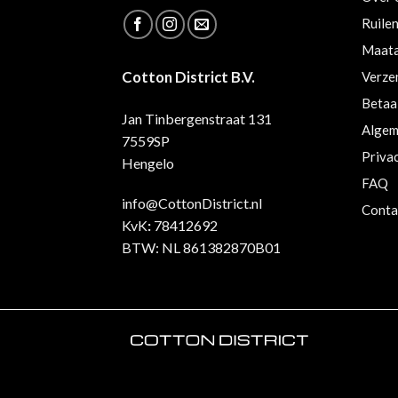
Ruile
Maata
Cotton District B.V.
Verze
Betaa
Jan Tinbergenstraat 131
Algem
7559SP
Priva
Hengelo
FAQ
info@CottonDistrict.nl
Conta
KvK
:
78412692
BTW: NL 861382870B01