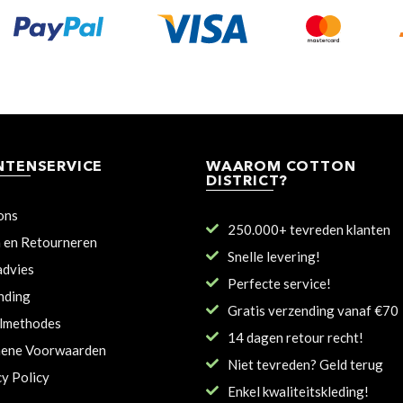
NTENSERVICE
WAAROM COTTON
DISTRICT?
ons
250.000+ tevreden klanten
n en Retourneren
Snelle levering!
dvies
Perfecte service!
nding
Gratis verzending vanaf €70
lmethodes
14 dagen retour recht!
ene Voorwaarden
Niet tevreden? Geld terug
cy Policy
Enkel kwaliteitskleding!