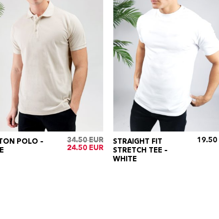
34.50
19.50
TON POLO –
STRAIGHT FIT
Oorspronkelijke
Huidige
24.50
E
STRETCH TEE –
prijs
prijs
WHITE
was:
is:
€34.50.
€24.50.