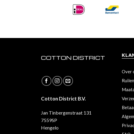
KLA
Over 
Ruile
Maata
Cotton District B.V.
Verze
Betaa
Jan Tinbergenstraat 131
Algem
7559SP
Priva
Hengelo