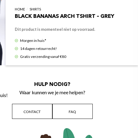
HOME
/
SHIRTS
BLACK BANANAS ARCH TSHIRT – GREY
Dit product is momenteel niet op voorraad.
Morgen in huis*
14 dagen retourrecht!
Gratis verzending vanaf €80
HULP NODIG?
Waar kunnen we je mee helpen?
uis!
CONTACT
FAQ