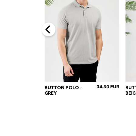
24.50
34.50
TURE
BUTTON POLO –
BUT
ITE
GREY
BEIG