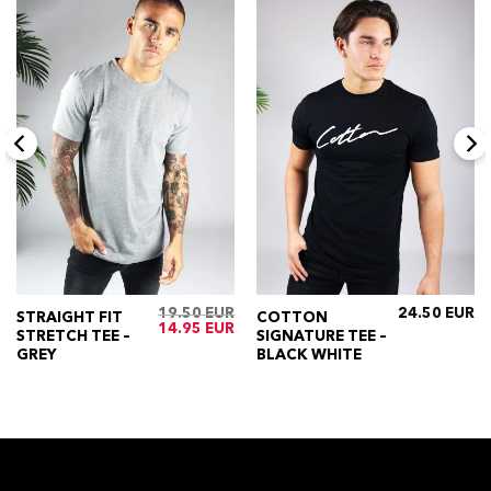
19.50
24.50
STRAIGHT FIT
COTTON
ijke
Huidige
Oorspronkelijke
Huidige
14.95
STRETCH TEE –
SIGNATURE TEE –
rijs
prijs
prijs
s:
was:
is:
GREY
BLACK WHITE
€24.50.
€19.50.
€14.95.