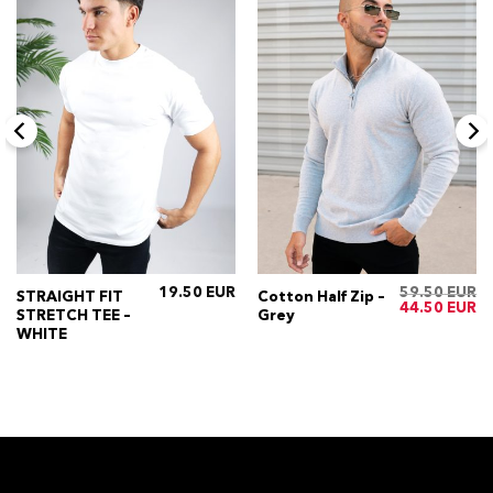
19.50
59.50
STRAIGHT FIT
Cotton Half Zip –
Oorspronkelij
Hu
44.50
STRETCH TEE –
Grey
prijs
pri
was:
is:
WHITE
€59.50.
€4