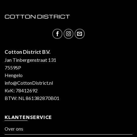
Cotton District B.V.
Jan Tinbergenstraat 131
7559SP
Hengelo
info@CottonDistrict.nl
KvK
:
78412692
BTW: NL 861382870B01
KLANTENSERVICE
Over ons