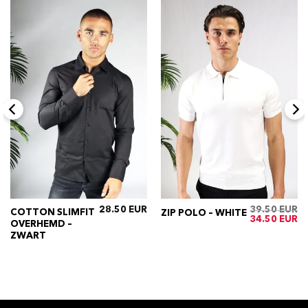
28.50
39.50
COTTON SLIMFIT
ZIP POLO – WHITE
ijke
Huidige
Oorspronkelij
Hu
34.50
OVERHEMD –
rijs
prijs
pri
s:
was:
is:
ZWART
€35.50.
€39.50.
€3