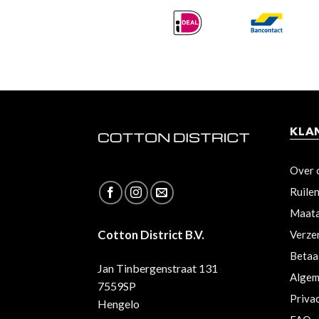
KLA
Over 
Ruile
Maata
Cotton District B.V.
Verze
Betaa
Jan Tinbergenstraat 131
Algem
7559SP
Priva
Hengelo