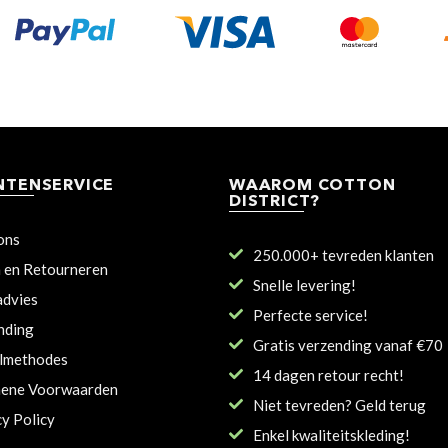
NTENSERVICE
WAAROM COTTON
DISTRICT?
ons
250.000+ tevreden klanten
n en Retourneren
Snelle levering!
dvies
Perfecte service!
nding
Gratis verzending vanaf €70
lmethodes
14 dagen retour recht!
ene Voorwaarden
Niet tevreden? Geld terug
cy Policy
Enkel kwaliteitskleding!