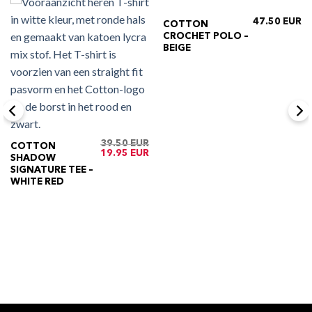
47.50
COTTON
CROCHET POLO –
BEIGE
39.50
COTTON
Oorspronkelijke
Huidige
19.95
SHADOW
prijs
prijs
was:
is:
SIGNATURE TEE –
€39.50.
€19.95.
WHITE RED