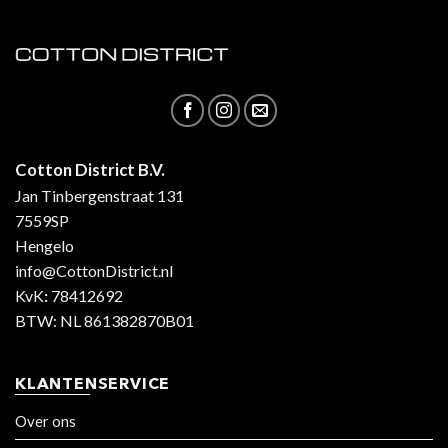
Cotton District B.V.
Jan Tinbergenstraat 131
7559SP
Hengelo
info@CottonDistrict.nl
KvK
:
78412692
BTW: NL 861382870B01
KLANTENSERVICE
Over ons