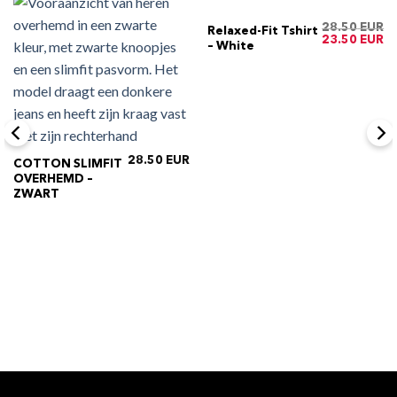
28.50
Relaxed-Fit Tshirt
Oorspronkelij
Hu
23.50
– White
prijs
pri
was:
is:
€28.50.
€2
28.50
COTTON SLIMFIT
OVERHEMD –
ZWART
ijke
Huidige
rijs
s:
€34.50.