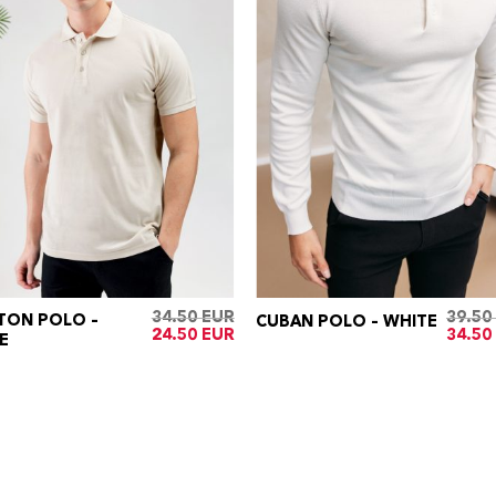
34.50
39.50
TON POLO –
CUBAN POLO – WHITE
Oorspronkelijke
Huidige
Oorspr
24.50
34.50
E
prijs
prijs
prijs
was:
is:
was:
€34.50.
€24.50.
€39.50.