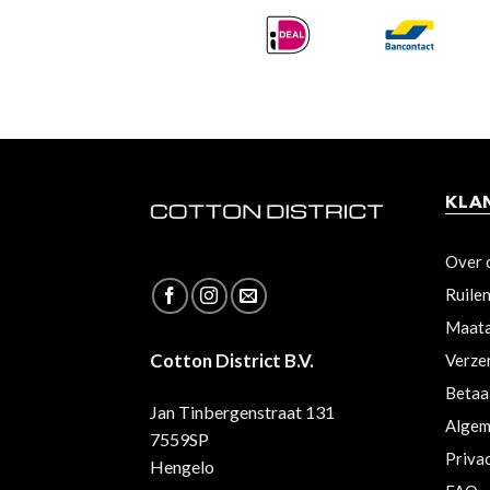
KLA
Over 
Ruile
Maata
Cotton District B.V.
Verze
Betaa
Jan Tinbergenstraat 131
Algem
7559SP
Priva
Hengelo