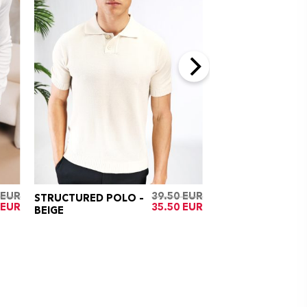
39.50
STRUCTURED POLO –
onkelijke
Huidige
Oorspronkelijke
Huidige
35.50
BEIGE
prijs
prijs
prijs
is:
was:
is:
€34.50.
€39.50.
€35.50.