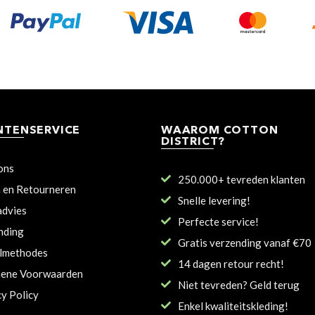
NTENSERVICE
WAAROM COTTON
DISTRICT?
ons
250.000+ tevreden klanten
n en Retourneren
Snelle levering!
dvies
Perfecte service!
nding
Gratis verzending vanaf €70
lmethodes
14 dagen retour recht!
ene Voorwaarden
Niet tevreden? Geld terug
cy Policy
Enkel kwaliteitskleding!