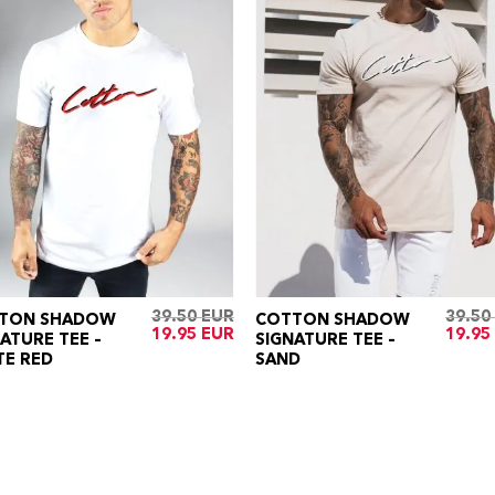
39.50
39.50
TON SHADOW
COTTON SHADOW
Oorspronkelijke
Huidige
Oorspr
19.95
19.95
ATURE TEE –
SIGNATURE TEE –
prijs
prijs
prijs
TE RED
SAND
was:
is:
was:
€39.50.
€19.95.
€39.50.