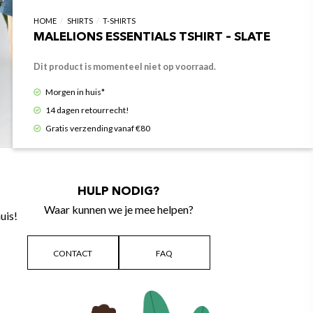
HOME
/
SHIRTS
/
T-SHIRTS
MALELIONS ESSENTIALS TSHIRT – SLATE
Dit product is momenteel niet op voorraad.
Morgen in huis*
14 dagen retourrecht!
Gratis verzending vanaf €80
HULP NODIG?
Waar kunnen we je mee helpen?
uis!
CONTACT
FAQ