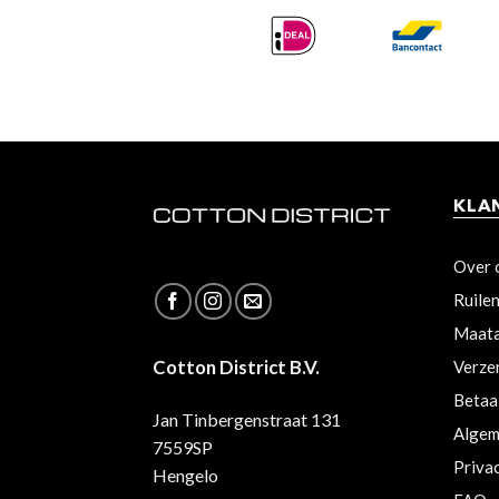
KLA
Over 
Ruile
Maata
Cotton District B.V.
Verze
Betaa
Jan Tinbergenstraat 131
Algem
7559SP
Priva
Hengelo