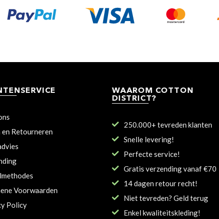
NTENSERVICE
WAAROM COTTON
DISTRICT?
ons
250.000+ tevreden klanten
n en Retourneren
Snelle levering!
dvies
Perfecte service!
nding
Gratis verzending vanaf €70
lmethodes
14 dagen retour recht!
ene Voorwaarden
Niet tevreden? Geld terug
cy Policy
Enkel kwaliteitskleding!