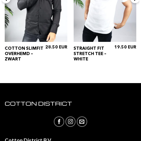
28.50
19.50
COTTON SLIMFIT
STRAIGHT FIT
ijke
Huidige
OVERHEMD –
STRETCH TEE –
rijs
s:
ZWART
WHITE
€14.95.
Cotton District B.V.